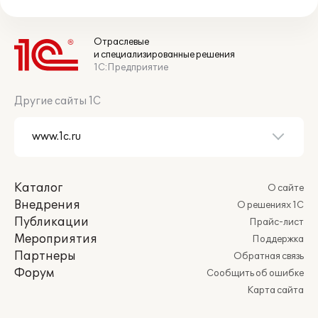
Отраслевые
и специализированные решения
1С:Предприятие
Другие сайты 1С
Каталог
О сайте
Внедрения
О решениях 1С
Публикации
Прайс-лист
Мероприятия
Поддержка
Партнеры
Обратная связь
Форум
Сообщить об ошибке
Карта сайта