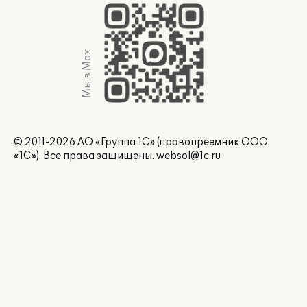
Мы в Max
© 2011-2026 АО «Группа 1С» (правопреемник ООО
«1С»). Все права защищены.
websol@1c.ru