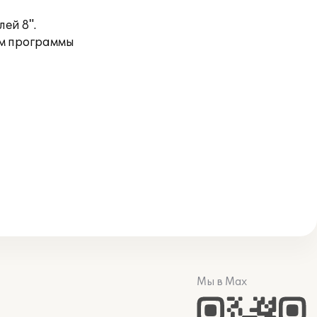
ей 8".
ям программы
Мы в Max