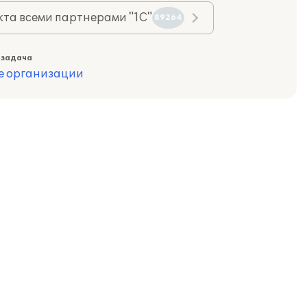
та всеми партнерами "1С"
89264
 задача
е организации