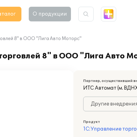
аталог
О продукции
овлей 8" в ООО "Лига Авто Моторс"
орговлей 8" в ООО "Лига Авто М
Партнер, осуществивший в
ИТС Автомат (м. ВДНХ
Другие внедрени
Продукт
1С:Управление торго