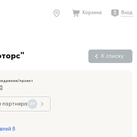
Корзина
Вход
оторс"
К списку
недрение/проект
)
я партнера
69
влей 8