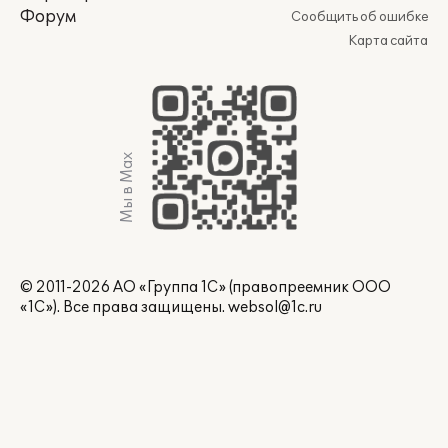
Форум
Сообщить об ошибке
Карта сайта
Мы в Max
© 2011-2026 АО «Группа 1С» (правопреемник ООО
«1С»). Все права защищены.
websol@1c.ru