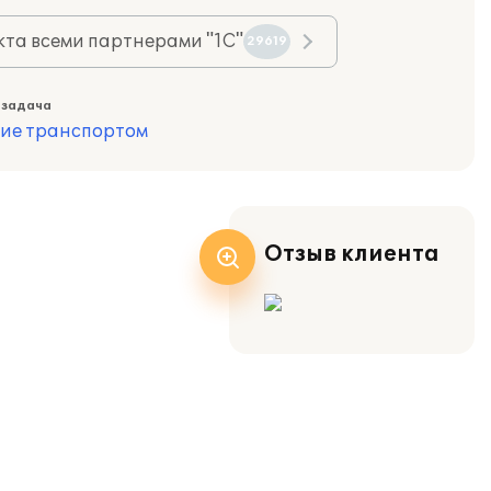
та всеми партнерами "1С"
29619
 задача
ие транспортом
Отзыв клиента