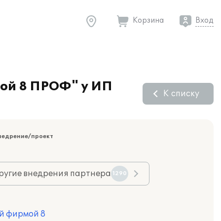
Корзина
Вход
ой 8 ПРОФ" у ИП
К списку
недрение/проект
ругие внедрения партнера
1290
й фирмой 8