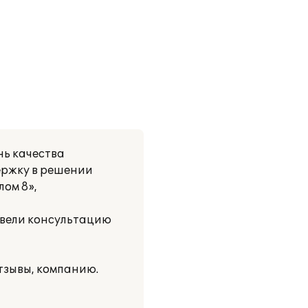
ь качества
ержку в решении
лом 8»,
вели консультацию
зывы, компанию.