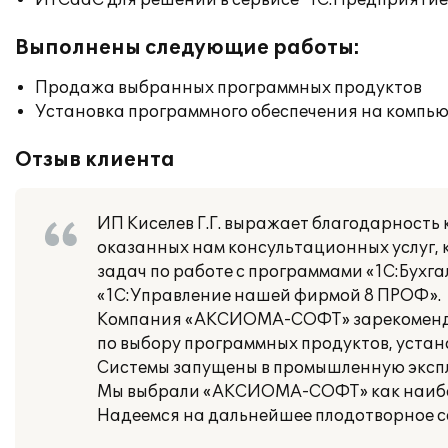
ИТСааС для решений в сервисе "1С:Предприятие ч
Выполнены следующие работы:
Продажа выбранных программных продуктов
Установка программного обеспечения на компь
Отзыв клиента
ИП Киселев Г.Г. выражает благодарност
оказанных нам консультационных услуг,
задач по работе с программами «1С:Бухга
«1С:Управление нашей фирмой 8 ПРОФ».
Компания «АКСИОМА-СОФТ» зарекомендов
по выбору программных продуктов, устан
Системы запущены в промышленную экспл
Мы выбрали «АКСИОМА-СОФТ» как наибол
Надеемся на дальнейшее плодотворное с