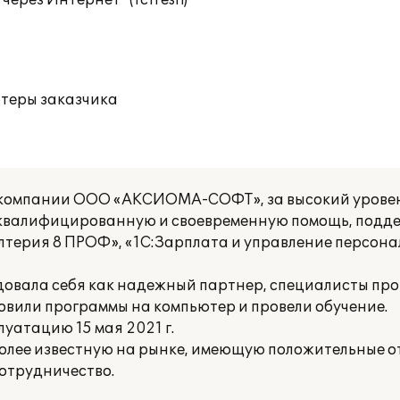
ерез Интернет" (1cfresh)
ютеры заказчика
ь компании ООО «АКСИОМА-СОФТ», за высокий уровен
 квалифицированную и своевременную помощь, подд
лтерия 8 ПРОФ», «1С:Зарплата и управление персона
ала себя как надежный партнер, специалисты про
овили программы на компьютер и провели обучение.
уатацию 15 мая 2021 г.
ее известную на рынке, имеющую положительные от
отрудничество.