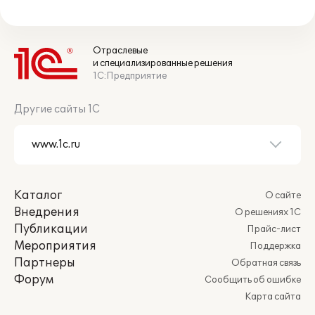
Отраслевые
и специализированные решения
1С:Предприятие
Другие сайты 1С
Каталог
О сайте
Внедрения
О решениях 1С
Публикации
Прайс-лист
Мероприятия
Поддержка
Партнеры
Обратная связь
Форум
Сообщить об ошибке
Карта сайта