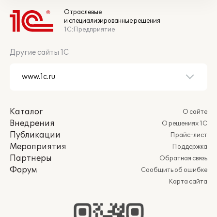
Отраслевые
и специализированные решения
1С:Предприятие
Другие сайты 1С
Каталог
О сайте
Внедрения
О решениях 1С
Публикации
Прайс-лист
Мероприятия
Поддержка
Партнеры
Обратная связь
Форум
Сообщить об ошибке
Карта сайта