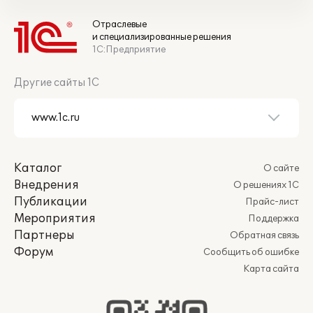
Отраслевые
и специализированные решения
1С:Предприятие
Другие сайты 1С
Каталог
О сайте
Внедрения
О решениях 1С
Публикации
Прайс-лист
Мероприятия
Поддержка
Партнеры
Обратная связь
Форум
Сообщить об ошибке
Карта сайта