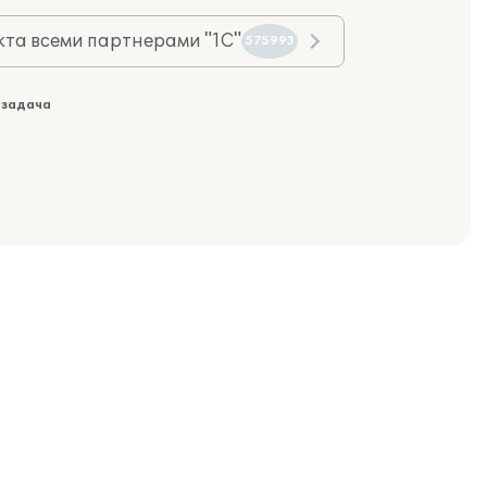
та всеми партнерами "1С"
575993
 задача