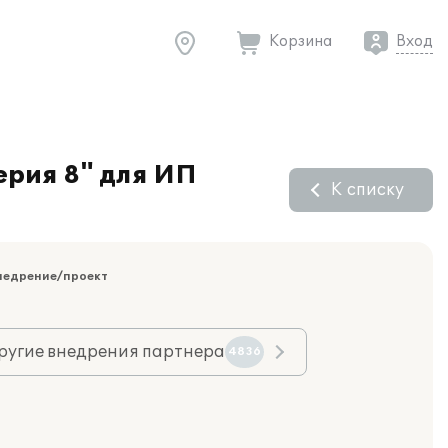
Корзина
Вход
ерия 8" для ИП
К списку
недрение/проект
ругие внедрения партнера
4836