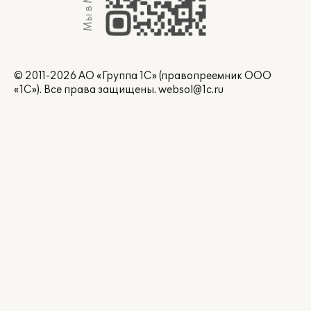
Мы в Max
© 2011-2026 АО «Группа 1С» (правопреемник ООО
«1С»). Все права защищены.
websol@1c.ru