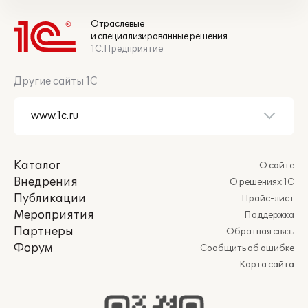
Отраслевые
и специализированные решения
1С:Предприятие
Другие сайты 1С
Каталог
О сайте
Внедрения
О решениях 1С
Публикации
Прайс-лист
Мероприятия
Поддержка
Партнеры
Обратная связь
Форум
Сообщить об ошибке
Карта сайта