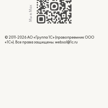
Мы в Max
© 2011-2026 АО «Группа 1С» (правопреемник ООО
«1С»). Все права защищены.
websol@1c.ru