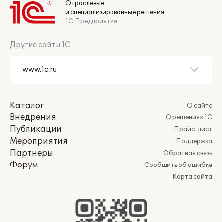
Отраслевые
и специализированные решения
1С:Предприятие
Другие сайты 1С
Каталог
О сайте
Внедрения
О решениях 1С
Публикации
Прайс-лист
Мероприятия
Поддержка
Партнеры
Обратная связь
Форум
Сообщить об ошибке
Карта сайта