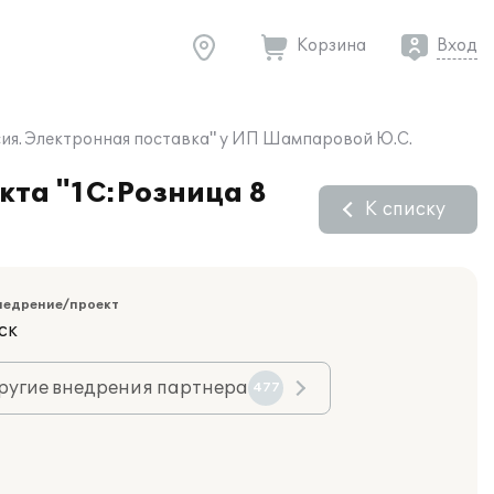
Корзина
Вход
сия. Электронная поставка" у ИП Шампаровой Ю.С.
кта "1С:Розница 8
К списку
недрение/проект
ск
ругие внедрения партнера
477