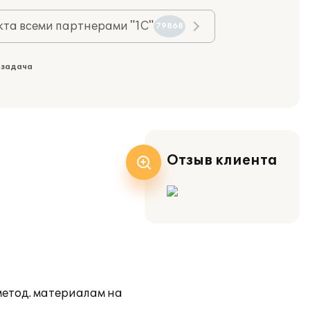
та всеми партнерами "1С"
79868
 задача
Отзыв клиента
метод. материалам на