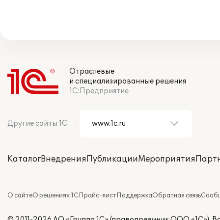
Отраслевые
и специализированные решения
1С:Предприятие
Другие сайты 1С
Каталог
Внедрения
Публикации
Мероприятия
Парт
О сайте
О решениях 1С
Прайс-лист
Поддержка
Обратная связь
Сообщ
© 2011-2026 АО «Группа 1С» (правопреемник ООО «1С»). 