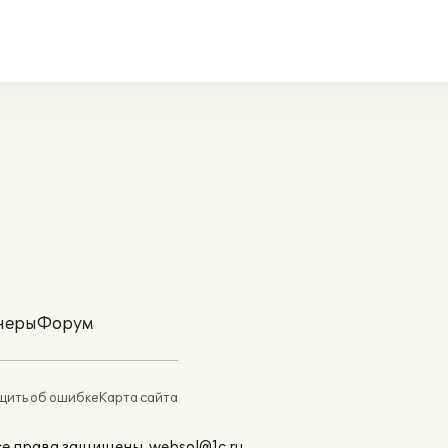
неры
Форум
ить об ошибке
Карта сайта
Все права защищены.
websol@1c.ru