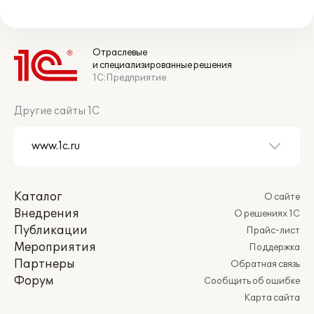
Отраслевые
и специализированные решения
1С:Предприятие
Другие сайты 1С
Каталог
О сайте
Внедрения
О решениях 1С
Публикации
Прайс-лист
Мероприятия
Поддержка
Партнеры
Обратная связь
Форум
Сообщить об ошибке
Карта сайта