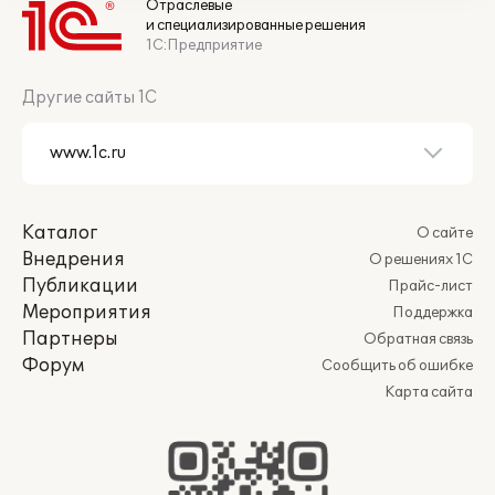
Отраслевые
и специализированные решения
1С:Предприятие
Другие сайты 1С
Каталог
О сайте
Внедрения
О решениях 1С
Публикации
Прайс-лист
Мероприятия
Поддержка
Партнеры
Обратная связь
Форум
Сообщить об ошибке
Карта сайта