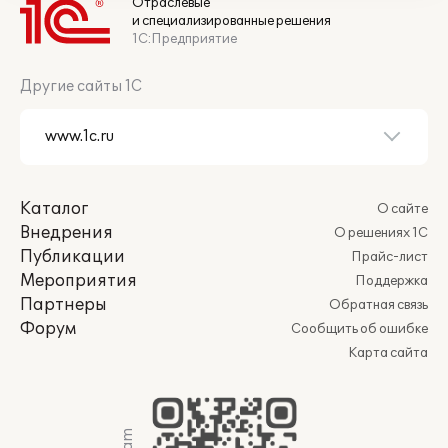
Отраслевые
и специализированные решения
1С:Предприятие
Другие сайты 1С
Каталог
О сайте
Внедрения
О решениях 1С
Публикации
Прайс-лист
Мероприятия
Поддержка
Партнеры
Обратная связь
Форум
Сообщить об ошибке
Карта сайта