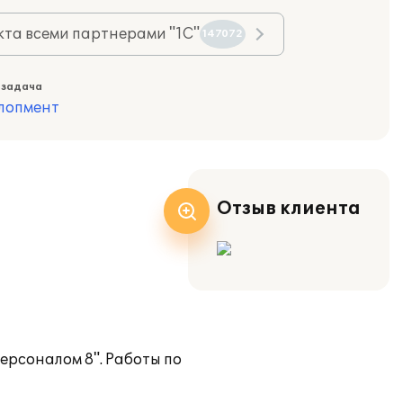
та всеми партнерами "1С"
147072
 задача
лопмент
Отзыв клиента
ерсоналом 8". Работы по