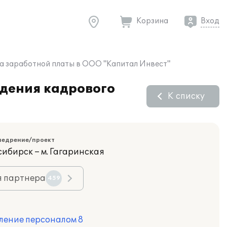
Корзина
Вход
та заработной платы в ООО "Капитал Инвест"
едения кадрового
К списку
недрение/проект
сибирск – м. Гагаринская
я партнера
459
ление персоналом 8