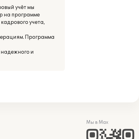
овый учёт мы
ор на программе
 кадрового учета,
перациям. Программа
к надежного и
Мы в Max