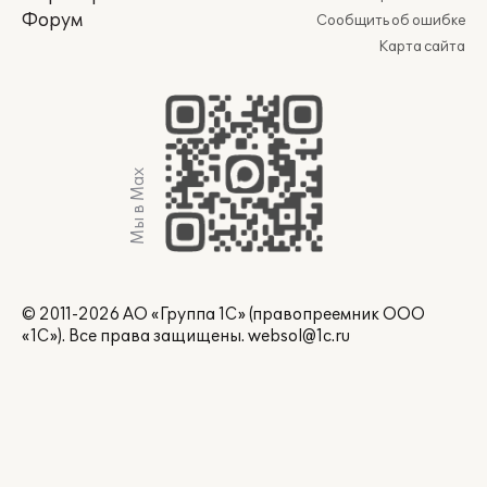
Форум
Сообщить об ошибке
Карта сайта
Мы в Max
© 2011-2026 АО «Группа 1С» (правопреемник ООО
«1С»). Все права защищены.
websol@1c.ru