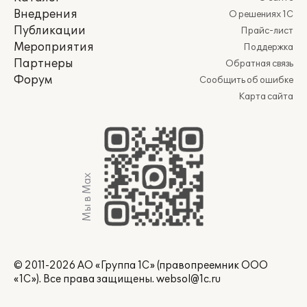
Внедрения
О решениях 1С
Публикации
Прайс-лист
Мероприятия
Поддержка
Партнеры
Обратная связь
Форум
Сообщить об ошибке
Карта сайта
Мы в Max
© 2011-2026 АО «Группа 1С» (правопреемник ООО
«1С»). Все права защищены.
websol@1c.ru