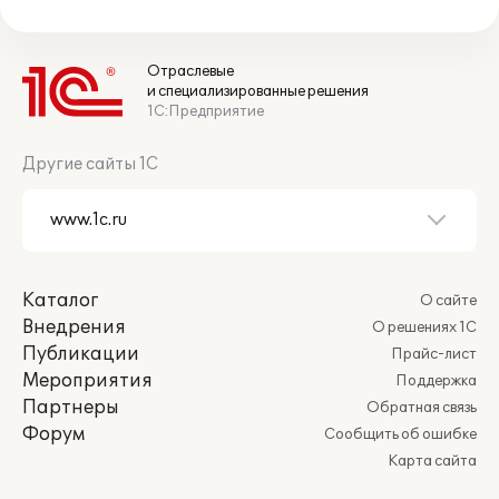
Отраслевые
и специализированные решения
1С:Предприятие
Другие сайты 1С
Каталог
О сайте
Внедрения
О решениях 1С
Публикации
Прайс-лист
Мероприятия
Поддержка
Партнеры
Обратная связь
Форум
Сообщить об ошибке
Карта сайта