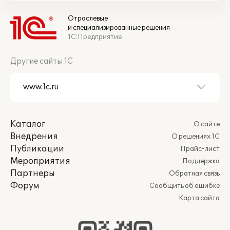
Отраслевые
и специализированные решения
1С:Предприятие
Другие сайты 1С
Каталог
О сайте
Внедрения
О решениях 1С
Публикации
Прайс-лист
Мероприятия
Поддержка
Партнеры
Обратная связь
Форум
Сообщить об ошибке
Карта сайта