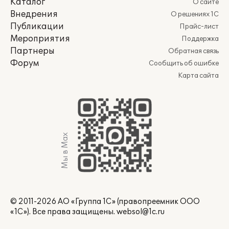
Каталог
О сайте
Внедрения
О решениях 1С
Публикации
Прайс-лист
Мероприятия
Поддержка
Партнеры
Обратная связь
Форум
Сообщить об ошибке
Карта сайта
Мы в Max
© 2011-2026 АО «Группа 1С» (правопреемник ООО
«1С»). Все права защищены.
websol@1c.ru