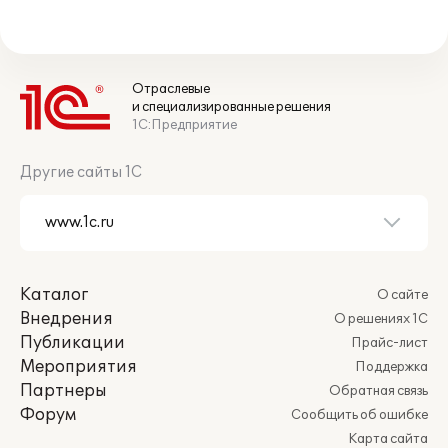
Отраслевые
и специализированные решения
1С:Предприятие
Другие сайты 1С
Каталог
О сайте
Внедрения
О решениях 1С
Публикации
Прайс-лист
Мероприятия
Поддержка
Партнеры
Обратная связь
Форум
Сообщить об ошибке
Карта сайта