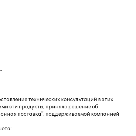
"
оставление технических консультаций в этих
ими эти продукты, приняло решение об
ктронная поставка", поддерживаемой компанией
чета: