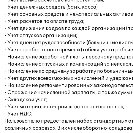
- Учет взаиморасчетов с контрагентами;
- Учет денежных средств (банк, касса);
- Учет основных средств и нематериальных активов
- Учет расчетов по оплате труда;
- Учет движения кадров по каждой организации (при
- Учет отпусков организации;
- Учет дней нетрудоспособности (больничные листы
- Учет отработанного времени (табеля учета рабоче
- Начисление заработной платы персоналу предпр
- Начисление отпускных и компенсаций за неиспол
- Начисление по среднему заработку по больничным
- Учет других всевозможных начислений и удержан
- Начисление регламентированных законодательств
- Отражение начисленной зарплаты, а также сумм на
- Складской учет;
- Учет материально-производственных запасов;
- Учет НДС;
Пользователю предоставлен набор стандартных отч
различных разрезах. В их числе оборотно-сальдова