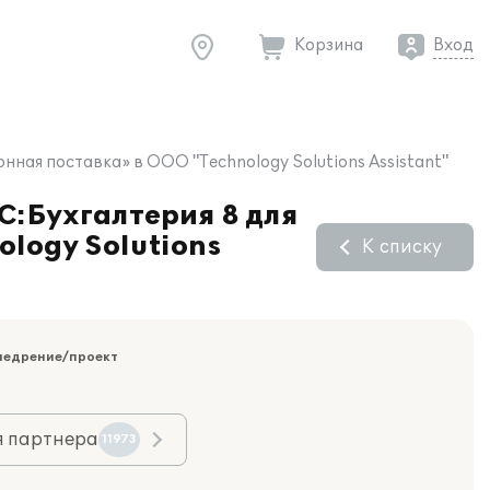
Корзина
Вход
онная поставка» в ООО "Technology Solutions Assistant"
С:Бухгалтерия 8 для
ology Solutions
К списку
недрение/проект
я партнера
11973