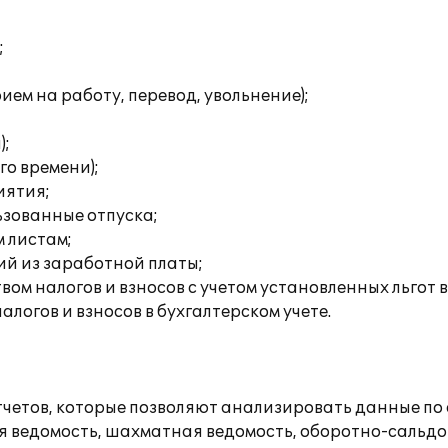
;
ем на работу, перевод, увольнение);
);
го времени);
иятия;
ьзованные отпуска;
 листам;
ий из заработной платы;
ом налогов и взносов с учетом установленных льгот 
логов и взносов в бухгалтерском учете.
етов, которые позволяют анализировать данные по о
я ведомость, шахматная ведомость, оборотно-сальдов