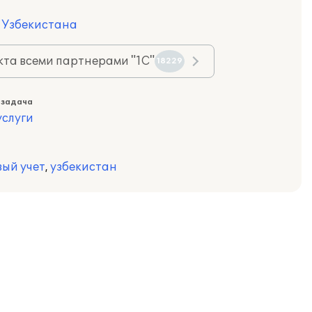
я Узбекистана
та всеми партнерами "1С"
18229
 задача
слуги
вый учет
,
узбекистан