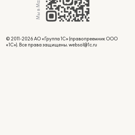
Мы в Max
© 2011-2026 АО «Группа 1С» (правопреемник ООО
«1С»). Все права защищены.
websol@1c.ru