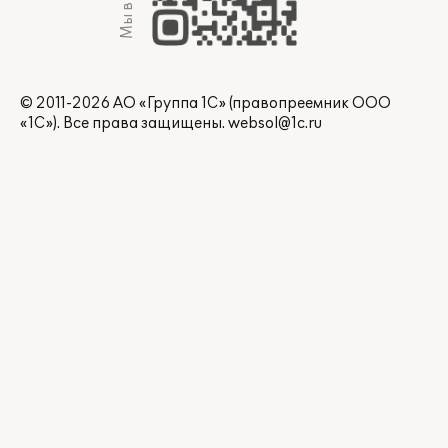
Мы в Max
© 2011-2026 АО «Группа 1С» (правопреемник ООО
«1С»). Все права защищены.
websol@1c.ru