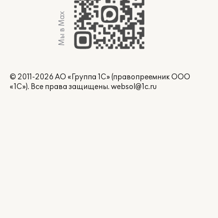
Мы в Max
© 2011-2026 АО «Группа 1С» (правопреемник ООО
«1С»). Все права защищены.
websol@1c.ru