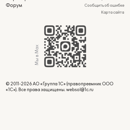
Форум
Сообщить об ошибке
Карта сайта
Мы в Max
© 2011-2026 АО «Группа 1С» (правопреемник ООО
«1С»). Все права защищены.
websol@1c.ru