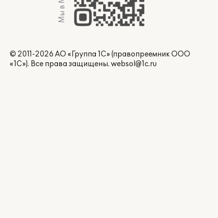
Мы в Max
© 2011-2026 АО «Группа 1С» (правопреемник ООО
«1С»). Все права защищены.
websol@1c.ru