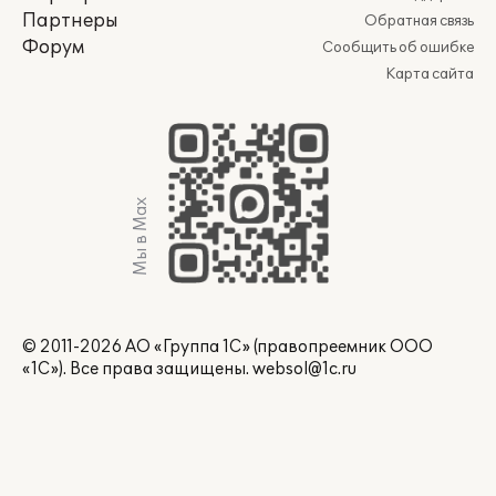
Партнеры
Обратная связь
Форум
Сообщить об ошибке
Карта сайта
Мы в Max
© 2011-2026 АО «Группа 1С» (правопреемник ООО
«1С»). Все права защищены.
websol@1c.ru