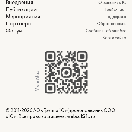
Внедрения
О решениях 1С
Публикации
Прайс-лист
Мероприятия
Поддержка
Партнеры
Обратная связь
Форум
Сообщить об ошибке
Карта сайта
Мы в Max
© 2011-2026 АО «Группа 1С» (правопреемник ООО
«1С»). Все права защищены.
websol@1c.ru