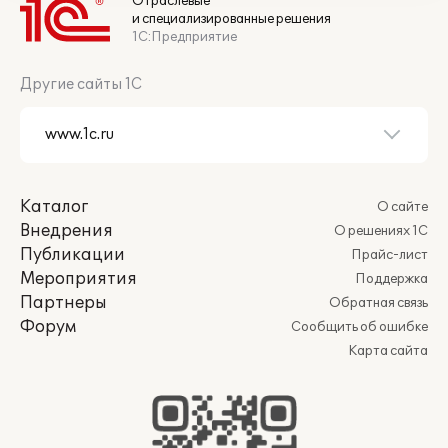
Отраслевые
и специализированные решения
1С:Предприятие
Другие сайты 1С
Каталог
О сайте
Внедрения
О решениях 1С
Публикации
Прайс-лист
Мероприятия
Поддержка
Партнеры
Обратная связь
Форум
Сообщить об ошибке
Карта сайта