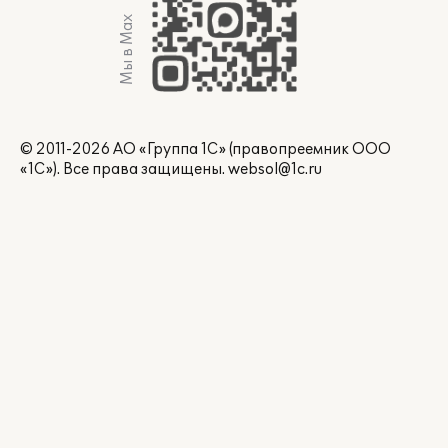
Мы в Max
© 2011-2026 АО «Группа 1С» (правопреемник ООО
«1С»). Все права защищены.
websol@1c.ru