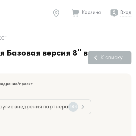
Корзина
Вход
ЕС"
я Базовая версия 8" в
К списку
недрение/проект
ругие внедрения партнера
404