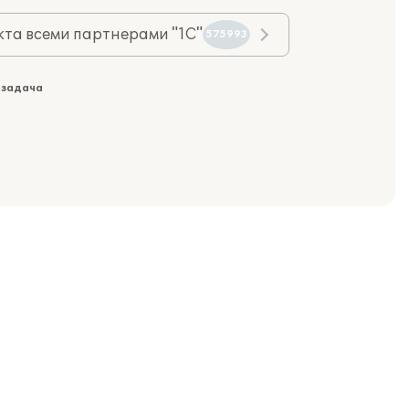
та всеми партнерами "1С"
575993
 задача