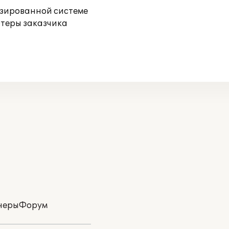
изированной системе
ютеры заказчика
неры
Форум