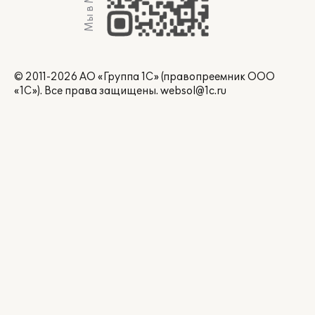
Мы в Max
© 2011-2026 АО «Группа 1С» (правопреемник ООО
«1С»). Все права защищены.
websol@1c.ru