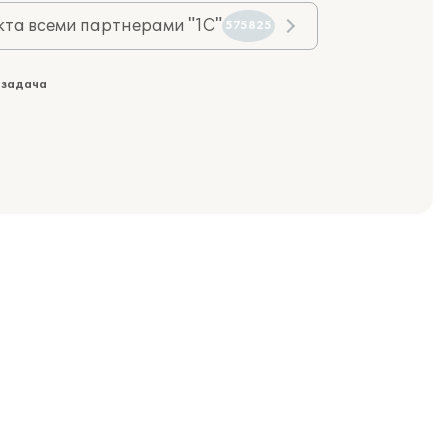
та всеми партнерами "1С"
575825
 задача