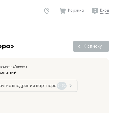
Корзина
Вход
ора»
К списку
недрение/проект
компаний
ругие внедрения партнера
2452