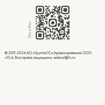
Мы в Max
© 2011-2026 АО «Группа 1С» (правопреемник ООО
«1С»). Все права защищены.
websol@1c.ru