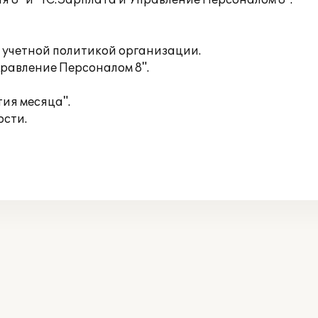
 8" и "1С:Зарплата и Управление Персоналом 8".
 с учетной политикой организации.
правление Персоналом 8".
ия месяца".
ости.