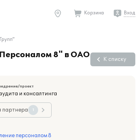
Корзина
Вход
Групп"
 Персоналом 8" в ОАО
К списку
недрение/проект
аудита и консалтинга
я партнера
1
ление персоналом 8