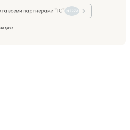
та всеми партнерами "1С"
147072
 задача