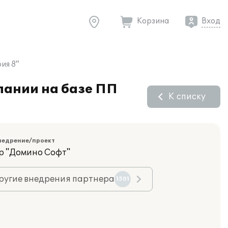
Корзина
Вход
ия 8"
пании на базе ПП
К списку
недрение/проект
р "Домино Софт"
ругие внедрения партнера
1501