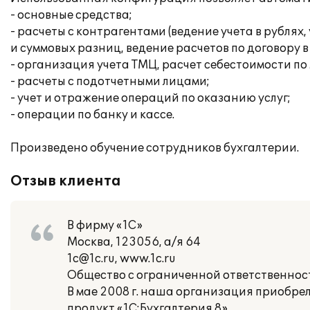
- основные средства;
- расчеты с контрагентами (ведение учета в рубля
и суммовых разниц, ведение расчетов по договору в
- организация учета ТМЦ, расчет себестоимости п
- расчеты с подотчетными лицами;
- учет и отражение операций по оказанию услуг;
- операции по банку и кассе.
Произведено обучение сотрудников бухгалтерии.
Отзыв клиента
В фирму «1С»
Москва, 123056, а/я 64
1c@1c.ru, www.1c.ru
Общество с ограниченной ответственнос
В мае 2008 г. наша организация приобр
продукт «1С:Бухгалтерия 8».