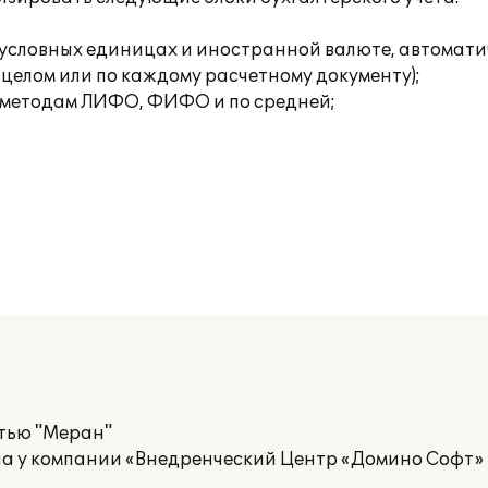
х, условных единицах и иностранной валюте, автомат
 целом или по каждому расчетному документу);
о методам ЛИФО, ФИФО и по средней;
тью "Меран"
ела у компании «Внедренческий Центр «Домино Софт