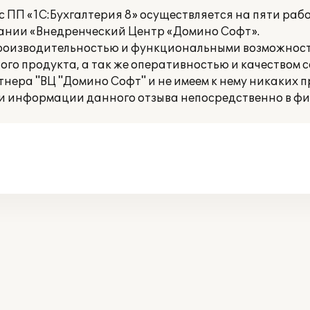
с ПП «1С:Бухгалтерия 8» осуществляется на пяти раб
ании «Внедренческий Центр «Домино Софт».
производительностью и функциональными возможнос
ого продукта, а так же оперативностью и качеством 
нера "ВЦ "Домино Софт" и не имеем к нему никаких п
и информации данного отзыва непосредственно в фир