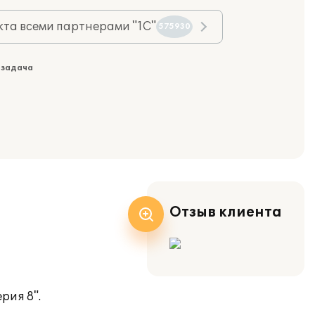
та всеми партнерами "1С"
575930
 задача
Отзыв клиента
рия 8".