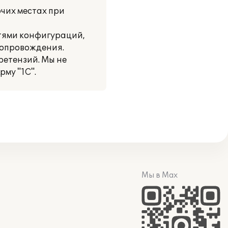
очих местах при
тями конфигураций,
сопровождения.
ретензий. Мы не
му "1С".
Мы в Max