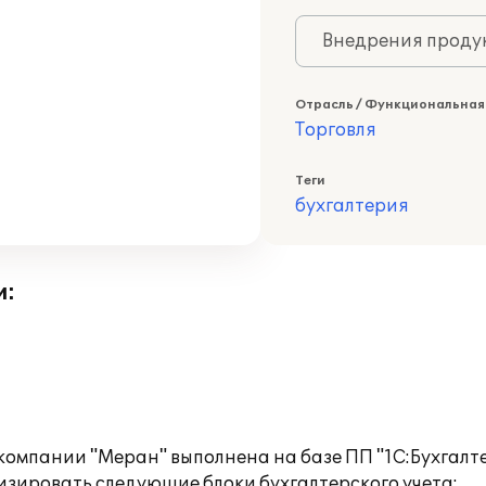
Внедрения продук
Отрасль / Функциональная
Торговля
Теги
бухгалтерия
и:
компании "Меран" выполнена на базе ПП "1С:Бухгалте
зировать следующие блоки бухгалтерского учета: