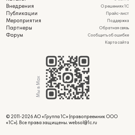
Внедрения
О решениях 1С
Публикации
Прайс-лист
Мероприятия
Поддержка
Партнеры
Обратная связь
Форум
Сообщить об ошибке
Карта сайта
Мы в Max
© 2011-2026 АО «Группа 1С» (правопреемник ООО
«1С»). Все права защищены.
websol@1c.ru