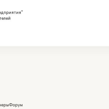
редприятия"
телей
неры
Форум