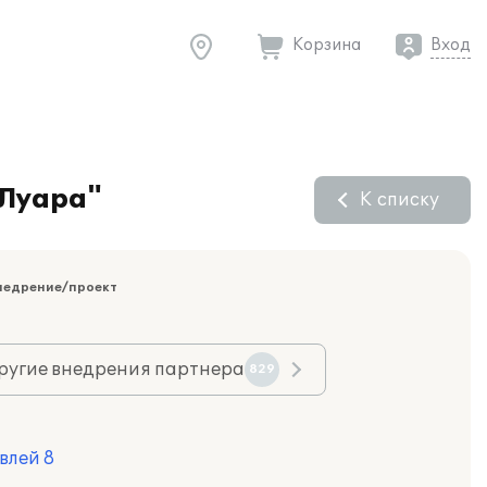
Корзина
Вход
"Луара"
К списку
недрение/проект
ругие внедрения партнера
829
влей 8