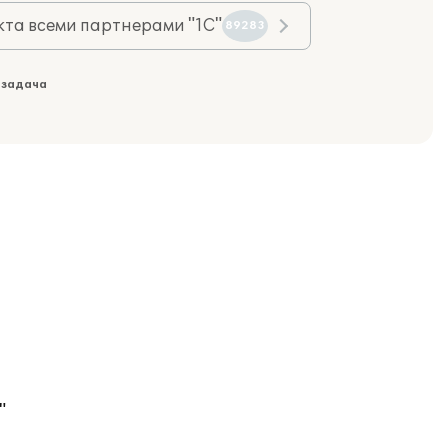
та всеми партнерами "1С"
89283
 задача
"