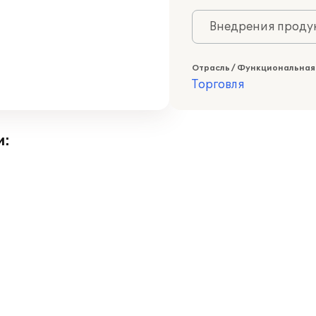
Внедрения продук
Отрасль / Функциональная
Торговля
и: