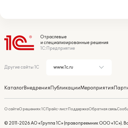
Отраслевые
и специализированные решения
1С:Предприятие
Другие сайты 1С
Каталог
Внедрения
Публикации
Мероприятия
Парт
О сайте
О решениях 1С
Прайс-лист
Поддержка
Обратная связь
Сообщ
© 2011-2026 АО «Группа 1С» (правопреемник ООО «1С»). 