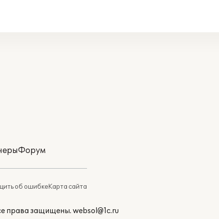
неры
Форум
ить об ошибке
Карта сайта
Все права защищены.
websol@1c.ru