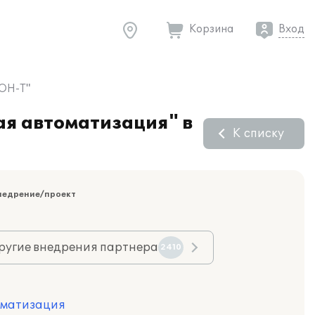
Корзина
Вход
ЕОН-Т"
ая автоматизация" в
К списку
недрение/проект
ругие внедрения партнера
2410
оматизация