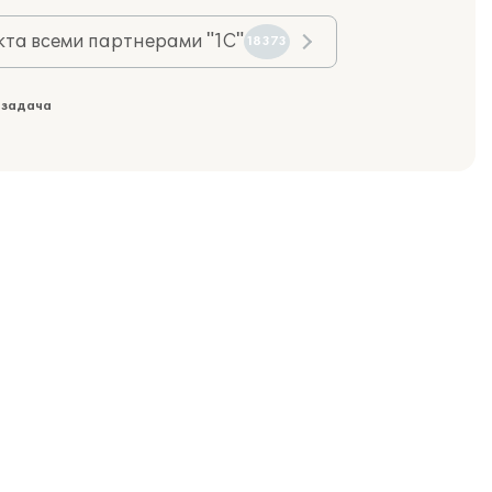
та всеми партнерами "1С"
18373
 задача