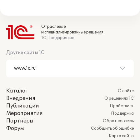
Отраслевые
и специализированные решения
1С:Предприятие
Другие сайты 1С
Каталог
О сайте
Внедрения
О решениях 1С
Публикации
Прайс-лист
Мероприятия
Поддержка
Партнеры
Обратная связь
Форум
Сообщить об ошибке
Карта сайта