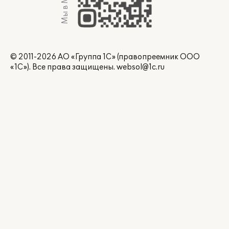
Мы в Max
© 2011-2026 АО «Группа 1С» (правопреемник ООО
«1С»). Все права защищены.
websol@1c.ru