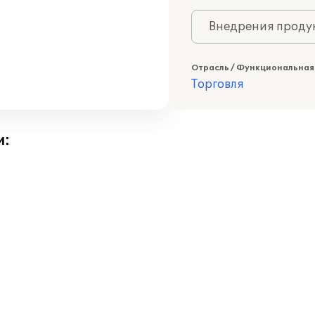
Внедрения продук
Отрасль / Функциональная
Торговля
и: