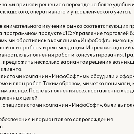
иза мы приняли решение о переходе на более удобный
кладского, оперативного и управленческого учета в
ле внимательного изучения рынка соответствующих 
 программном продукте «1С:Управление торговлей 8»
ммы мы обратились в компанию «ИнфоСофт», имеющ
ой опыт работы и рекомендации. Из рекомендаций м
вностью выполнения работ и консультирования. Гр
й, предложить несколько вариантов решения возникш
клиента.
иалистами компании «ИнфоСофт» мы обсудили и сфор
ме и план работ. Таким образом, мы чётко понимали,
чим в конце. После выполнения всех поставленных за
вленных целей.
а, специалистами компании «ИнфоСофт», были выпо
обеспечения и вариантов его сопровождения
с