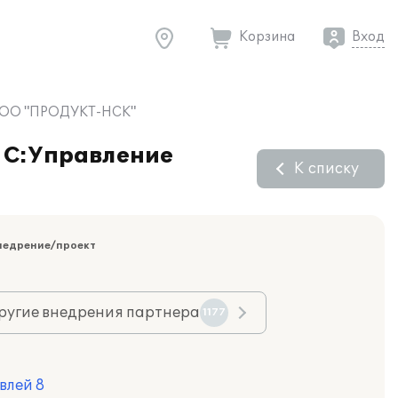
Корзина
Вход
в ООО "ПРОДУКТ-НСК"
"1С:Управление
К списку
недрение/проект
ругие внедрения партнера
1177
влей 8