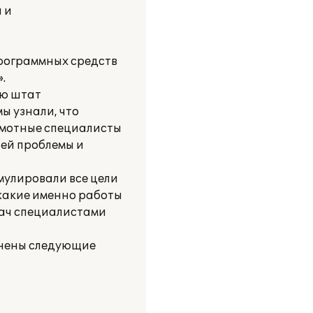
 и
программных средств
.
ую штат
ы узнали, что
амотные специалисты
ей проблемы и
мулировали все цели
 какие именно работы
дач специалистами
лнены следующие