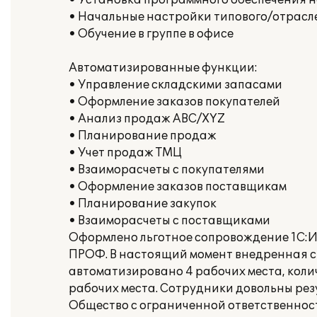
• Установка программного обеспечения 
• Начальные настройки типового/отрасле
• Обучение в группе в офисе
Автоматизированные функции:
• Управление складскими запасами
• Оформление заказов покупателей
• Анализ продаж ABC/XYZ
• Планирование продаж
• Учет продаж ТМЦ
• Взаиморасчеты с покупателями
• Оформление заказов поставщикам
• Планирование закупок
• Взаиморасчеты с поставщиками
Оформлено льготное сопровождение 1С:ИТ
ПРОФ. В настоящий момент внедренная си
автоматизировано 4 рабочих места, коли
рабочих места. Сотрудники довольны ре
Общество с ограниченной ответственно