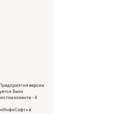
:Предприятия версии
ется. Было
лстом клиенте - 4
 «ИнфоСофт» в