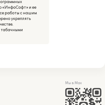
рограммных
ию «ИнфоСофт» и ее
ссе работы с нашим
ерено укреплять
естве.
и табачными
Мы в Max