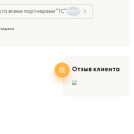
та всеми партнерами "1С"
89277
 задача
Отзыв клиента