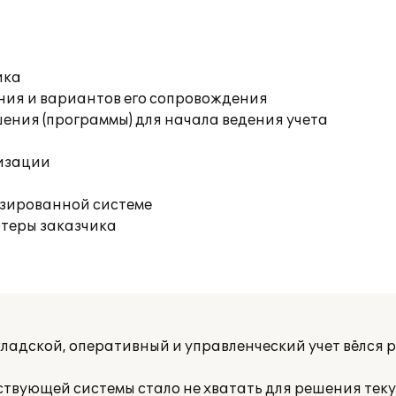
ика
ния и вариантов его сопровождения
ения (программы) для начала ведения учета
изации
изированной системе
ютеры заказчика
кладской, оперативный и управленческий учет вёлся 
ствующей системы стало не хватать для решения тек