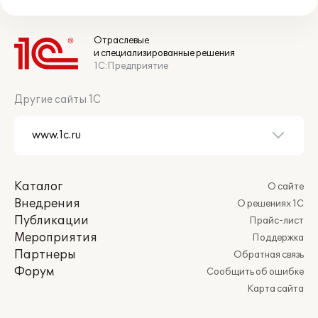
Отраслевые
и специализированные решения
1С:Предприятие
Другие сайты 1С
Каталог
О сайте
Внедрения
О решениях 1С
Публикации
Прайс-лист
Мероприятия
Поддержка
Партнеры
Обратная связь
Форум
Сообщить об ошибке
Карта сайта