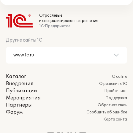
Отраслевые
и специализированные решения
1С:Предприятие
Другие сайты 1С
Каталог
О сайте
Внедрения
О решениях 1С
Публикации
Прайс-лист
Мероприятия
Поддержка
Партнеры
Обратная связь
Форум
Сообщить об ошибке
Карта сайта