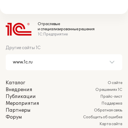
Отраслевые
и специализированные решения
1С:Предприятие
Другие сайты 1С
Каталог
О сайте
Внедрения
О решениях 1С
Публикации
Прайс-лист
Мероприятия
Поддержка
Партнеры
Обратная связь
Форум
Сообщить об ошибке
Карта сайта