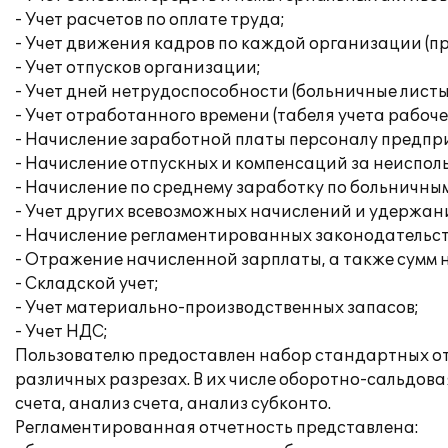
- Учет расчетов по оплате труда;
- Учет движения кадров по каждой организации (при
- Учет отпусков организации;
- Учет дней нетрудоспособности (больничные листы
- Учет отработанного времени (табеля учета рабоче
- Начисление заработной платы персоналу предпр
- Начисление отпускных и компенсаций за неиспол
- Начисление по среднему заработку по больничным
- Учет других всевозможных начислений и удержан
- Начисление регламентированных законодательств
- Отражение начисленной зарплаты, а также сумм на
- Складской учет;
- Учет материально-производственных запасов;
- Учет НДС;
Пользователю предоставлен набор стандартных отч
различных разрезах. В их числе оборотно-сальдова
счета, анализ счета, анализ субконто.
Регламентированная отчетность представлена: