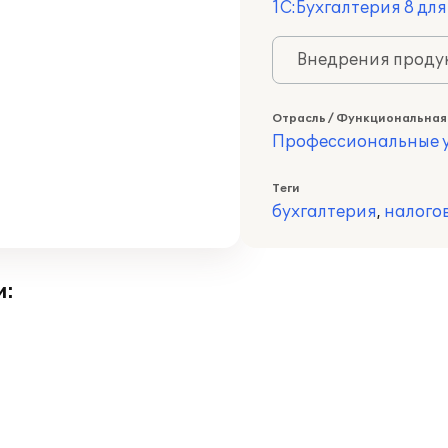
1С:Бухгалтерия 8 дл
Внедрения продук
Отрасль / Функциональная
Профессиональные у
Теги
бухгалтерия
,
налого
и: