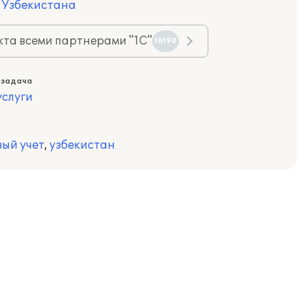
я Узбекистана
та всеми партнерами "1С"
18190
 задача
слуги
вый учет
,
узбекистан