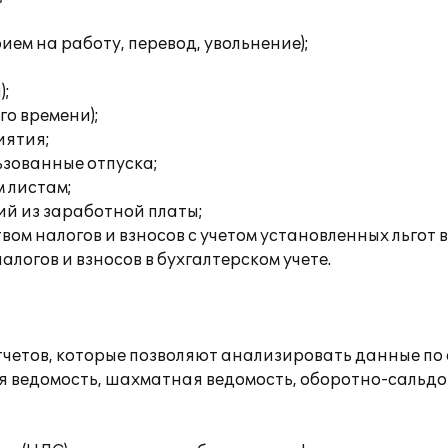
ем на работу, перевод, увольнение);
);
го времени);
иятия;
ьзованные отпуска;
 листам;
ий из заработной платы;
ом налогов и взносов с учетом установленных льгот 
логов и взносов в бухгалтерском учете.
етов, которые позволяют анализировать данные по о
я ведомость, шахматная ведомость, оборотно-сальдов