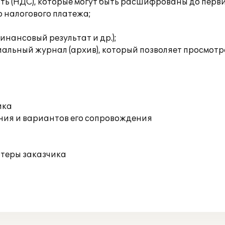
сть (НДС), которые могут быть расшифрованы до перв
о налогового платежа;
инансовый результат и др.);
льный журнал (архив), который позволяет просмотрет
ика
ния и вариантов его сопровождения
ютеры заказчика