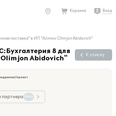
Корзина
Вход
онная поставка" в ИП "Azimov Olimjon Abidovich"
С:Бухгалтерия 8 для
К списку
 Olimjon Abidovich"
недрение/проект
я партнера
11942