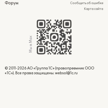
Форум
Сообщить об ошибке
Карта сайта
Мы в Max
© 2011-2026 АО «Группа 1С» (правопреемник ООО
«1С»). Все права защищены.
websol@1c.ru