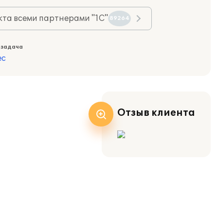
та всеми партнерами "1С"
89264
 задача
ес
Отзыв клиента