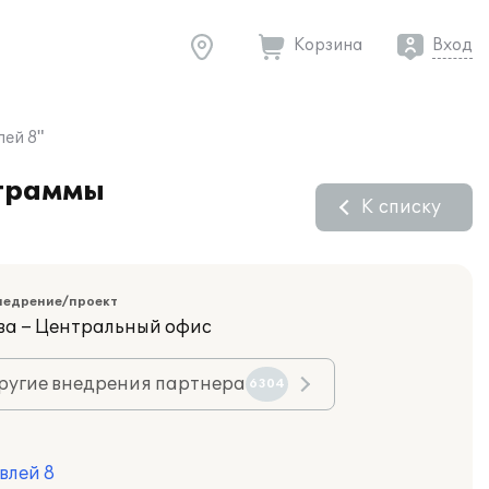
Корзина
Вход
ей 8"
ограммы
К списку
недрение/проект
ва – Центральный офис
ругие внедрения партнера
6304
влей 8