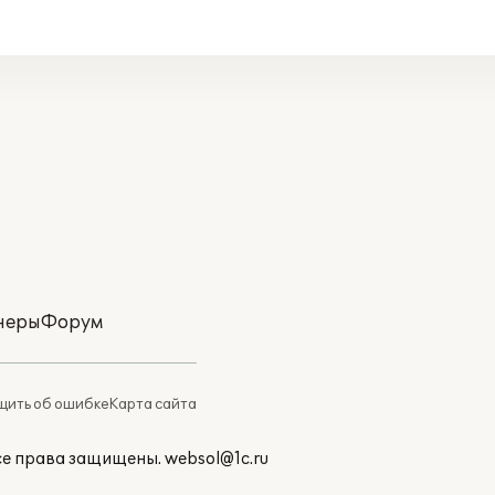
неры
Форум
ить об ошибке
Карта сайта
Все права защищены.
websol@1c.ru