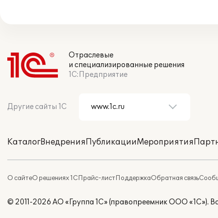
Отраслевые
и специализированные решения
1С:Предприятие
Другие сайты 1С
Каталог
Внедрения
Публикации
Мероприятия
Парт
О сайте
О решениях 1С
Прайс-лист
Поддержка
Обратная связь
Сообщ
© 2011-2026 АО «Группа 1С» (правопреемник ООО «1С»). 