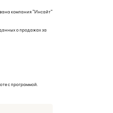
рована компания "Инсайт"
 данных о продажах за
оте с программой.