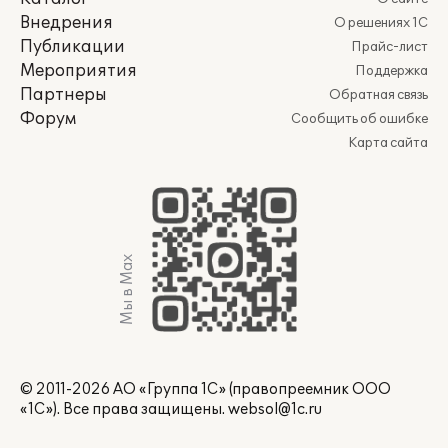
Внедрения
О решениях 1С
Публикации
Прайс-лист
Мероприятия
Поддержка
Партнеры
Обратная связь
Форум
Сообщить об ошибке
Карта сайта
Мы в Max
© 2011-2026 АО «Группа 1С» (правопреемник ООО
«1С»). Все права защищены.
websol@1c.ru